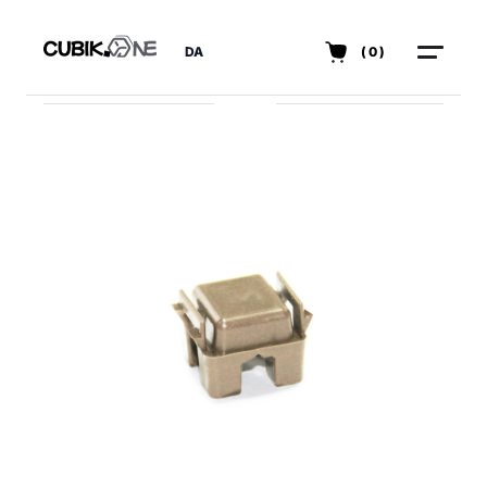
DA
(0)