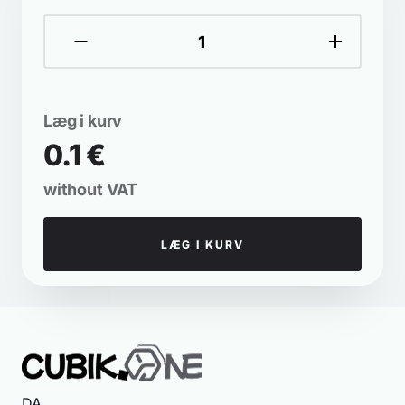
Læg i kurv
0.1 €
without VAT
LÆG I KURV
DA