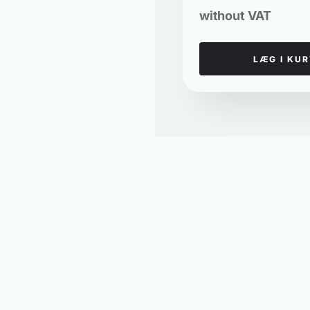
without VAT
LÆG I KU
CUBIKS
I
Udforsk projekter
O
Space Dividers & Zoning
B
Minihaver
O