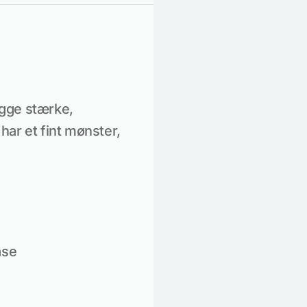
bygge stærke,
ar et fint mønster,
åse