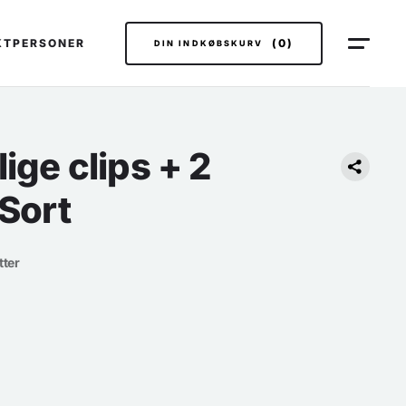
KTPERSONER
(0)
DIN INDKØBSKURV
ige clips + 2
 Sort
tter