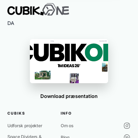
DA
Download præsentation
CUBIKS
INFO
Udforsk projekter
Om os
Space Dividers &
Blog