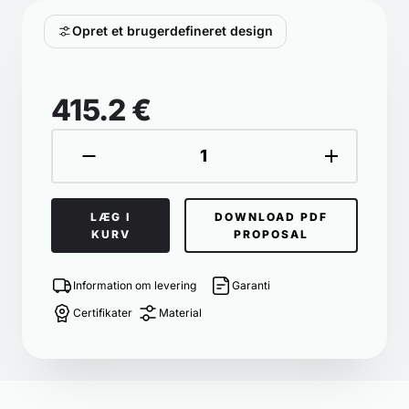
Opret et brugerdefineret design
415.2 €
LÆG I
DOWNLOAD PDF
KURV
PROPOSAL
Information om levering
Garanti
Certifikater
Material