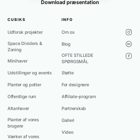
Download præsentation
CUBIKS
INFO
Udforsk projekter
Om os
Space Dividers &
Blog
Zoning
OFTE STILLEDE
Minihaver
SPØRGSMÅL
Udstillinger og events
Støtte
Planter og potter
For designere
Offentlige rum
Affiliate-program
Altanhaver
Partnerskab
Planter af vores
Galleri
brugere
Video
Værker af vores