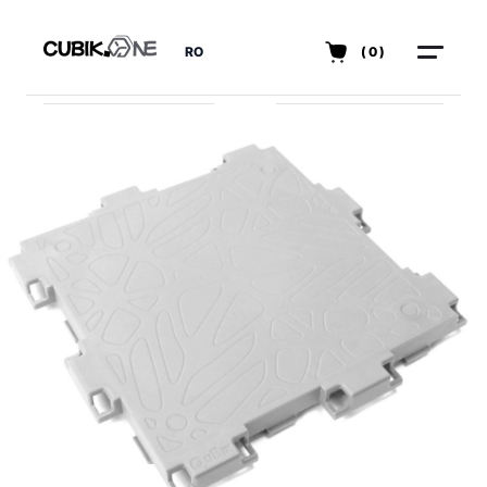
RO
(0)