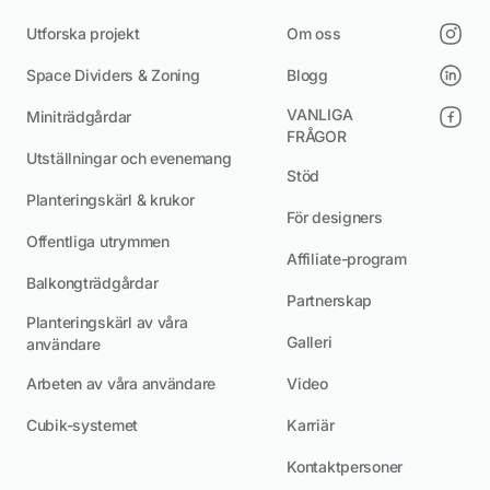
Utforska projekt
Om oss
Space Dividers & Zoning
Blogg
VANLIGA
Miniträdgårdar
FRÅGOR
Utställningar och evenemang
Stöd
Planteringskärl & krukor
För designers
Offentliga utrymmen
Affiliate-program
Balkongträdgårdar
Partnerskap
Planteringskärl av våra
Galleri
användare
Arbeten av våra användare
Video
Cubik-systemet
Karriär
Kontaktpersoner