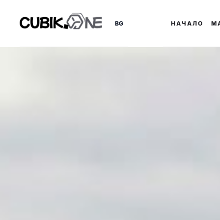
BG
НАЧАЛО
М