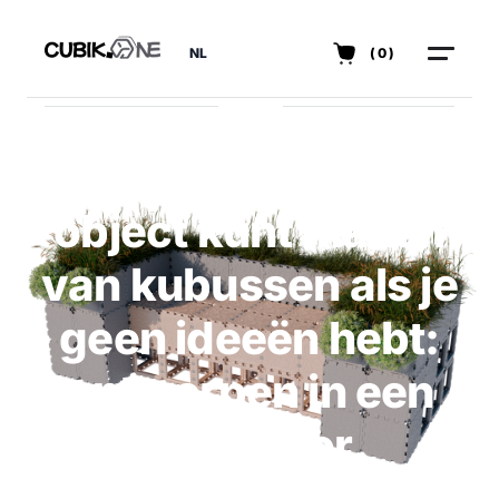
NL
(0)
Hoe je een nieuw
object kunt maken
van kubussen als je
geen ideeën hebt:
ontwerpen in een
3D-editor