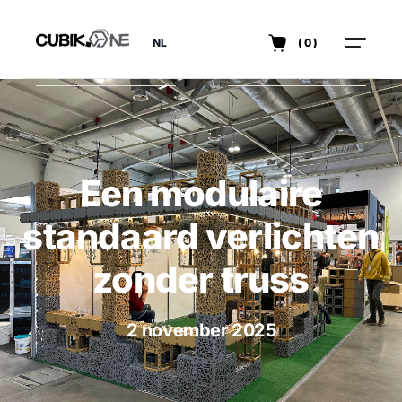
NL
(0)
Een modulaire
standaard verlichten
zonder truss
2 november 2025