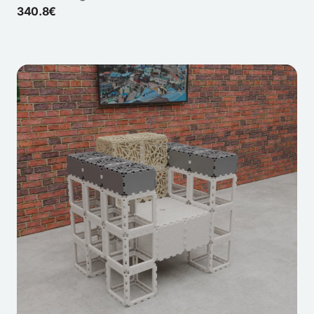
340.8€