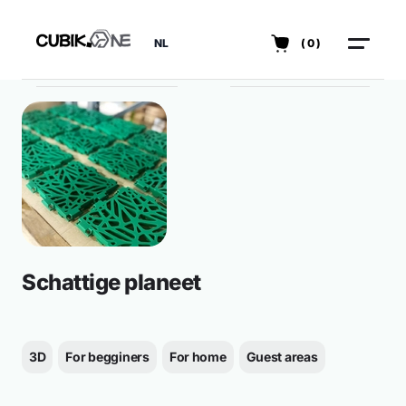
NL
(0)
Schattige planeet
3D
For begginers
For home
Guest areas