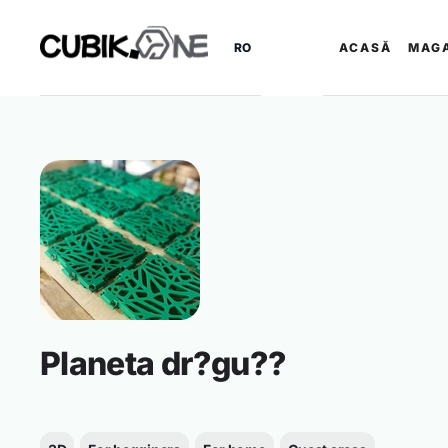
RO
ACASĂ
MAG
Planeta dr?gu??