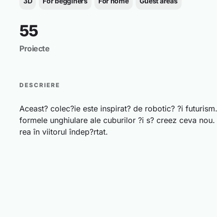
3D
For begginers
For home
Guest areas
55
Proiecte
DESCRIERE
Aceast? colec?ie este inspirat? de robotic? ?i futuris
formele unghiulare ale cuburilor ?i s? creez ceva nou
rea în viitorul îndep?rtat.