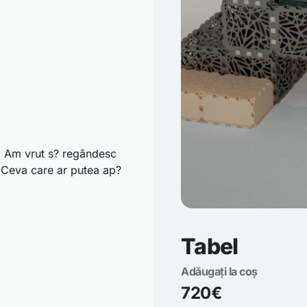
m. Am vrut s? regândesc
. Ceva care ar putea ap?
Tabel
Adăugați la coș
720€