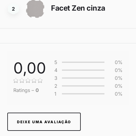
Facet Zen cinza
2
0,00
5
0%
4
0%
3
0%
2
0%
Ratings –
0
1
0%
DEIXE UMA AVALIAÇÃO