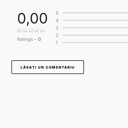
0,00
5
4
3
2
Ratings –
0
1
LĂSAȚI UN COMENTARIU