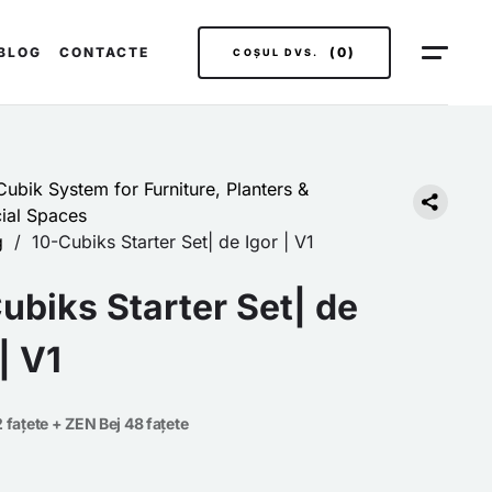
BLOG
CONTACTE
(0)
COȘUL DVS.
ubik System for Furniture, Planters &
al Spaces
g
/
10-Cubiks Starter Set| de Igor | V1
ubiks Starter Set| de
| V1
 fațete + ZEN Bej 48 fațete