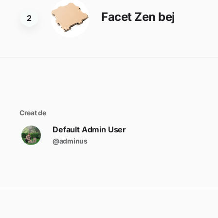
Facet Zen bej
2
Creat de
Default Admin User
@adminus