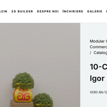
AZIN
3D BUILDER
DESPRE NOI
ÎNCHIRIERE
GALERIE
Modular C
Commerci
/
Catalo
10-C
Igor 
VOID Alb 12