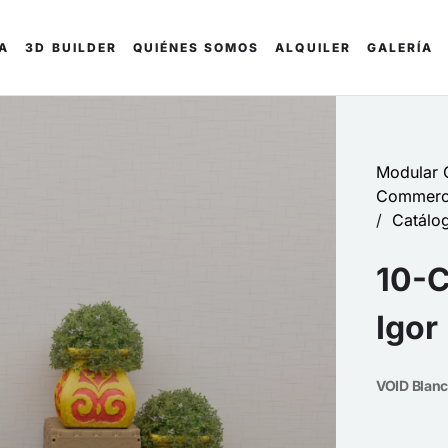
DA
3D BUILDER
QUIÉNES SOMOS
ALQUILER
GALERÍA
Modular C
Commerci
/
Catálo
10-C
Igor 
VOID Blanc