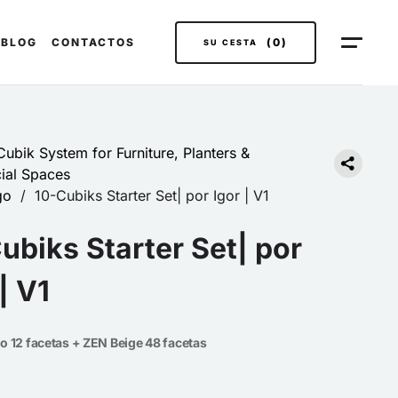
BLOG
CONTACTOS
(0)
SU CESTA
ubik System for Furniture, Planters &
al Spaces
go
/
10-Cubiks Starter Set| por Igor | V1
ubiks Starter Set| por
| V1
o 12 facetas + ZEN Beige 48 facetas