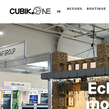
ACCUEIL
BOUTIQUE
FR
Ec
mo