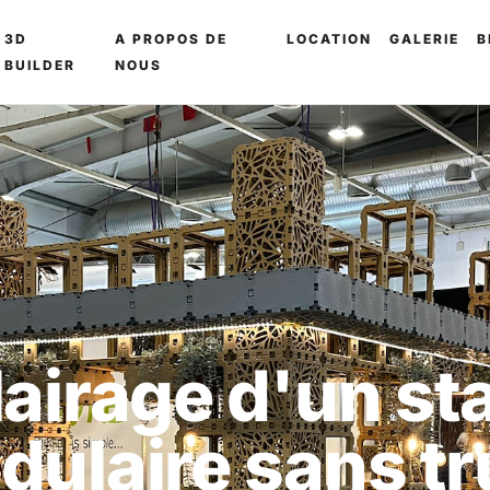
3D
A PROPOS DE
LOCATION
GALERIE
B
BUILDER
NOUS
lairage d'un st
dulaire sans tr