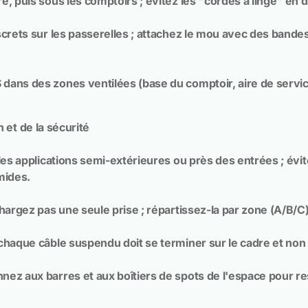
e, puis sous les comptoirs ; évitez les "cordes à linge" en 
screts sur les passerelles ; attachez le mou avec des bande
ans des zones ventilées (base du comptoir, aire de service)
 et de la sécurité
les applications semi-extérieures ou près des entrées ; évit
mides.
hargez pas une seule prise ; répartissez-la par zone (A/B/C)
haque câble suspendu doit se terminer sur le cadre et non su
ez aux barres et aux boîtiers de spots de l'espace pour resp