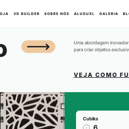
LOJA
3D BUILDER
SOBRE NÓS
ALUGUEL
GALERIA
BL
o
Uma abordagem inovadora 
para criar objetos exclusi
VEJA COMO F
Cubiks
6