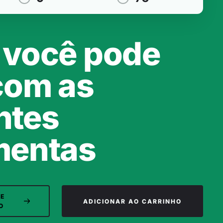
 você pode
 com as
ntes
mentas
DE
ADICIONAR AO CARRINHO
O