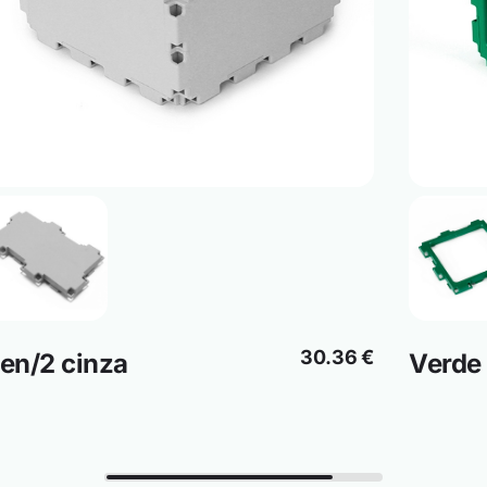
30.36 €
en/2 cinza
Verde