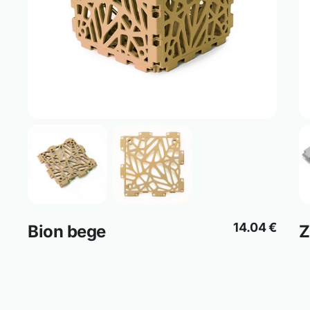
14.04 €
Bion bege
Z