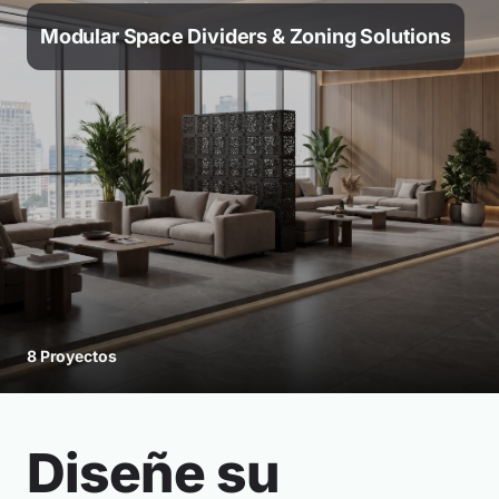
Modular Space Dividers & Zoning Solutions
8 Proyectos
Diseñe su
Jardines modulares de sobremesa y
sistemas de jardinería de interior