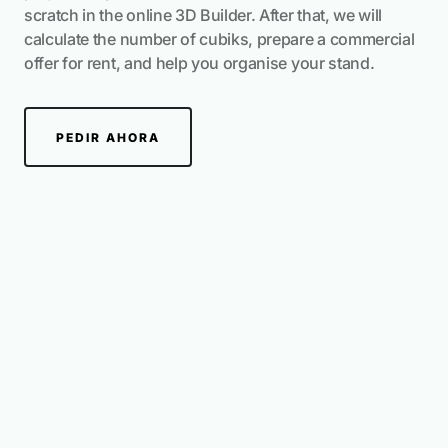
scratch in the online 3D Builder. After that, we will
calculate the number of cubiks, prepare a commercial
Ideas de jardineras modulares creadas por
offer for rent, and help you organise your stand.
los usuarios
PEDIR AHORA
17 Proyectos
Obras de nuestros usuarios