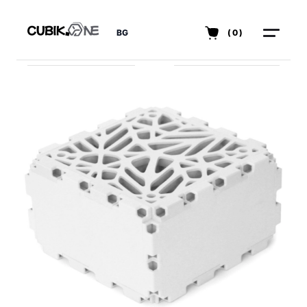
BG
(0)