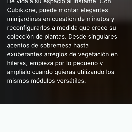
Dé vida a su espacio al instante. Con
Dé vida a su espacio al instante. Con
Dé vida a su espacio al instante. Con
Cubik.one, puede montar elegantes
Cubik.one, puede montar elegantes
Cubik.one, puede montar elegantes
minijardines en cuestión de minutos y
minijardines en cuestión de minutos y
minijardines en cuestión de minutos y
reconfigurarlos a medida que crece su
reconfigurarlos a medida que crece su
reconfigurarlos a medida que crece su
colección de plantas. Desde singulares
colección de plantas. Desde singulares
colección de plantas. Desde singulares
acentos de sobremesa hasta
acentos de sobremesa hasta
acentos de sobremesa hasta
exuberantes arreglos de vegetación en
exuberantes arreglos de vegetación en
exuberantes arreglos de vegetación en
hileras, empieza por lo pequeño y
hileras, empieza por lo pequeño y
hileras, empieza por lo pequeño y
amplíalo cuando quieras utilizando los
amplíalo cuando quieras utilizando los
amplíalo cuando quieras utilizando los
mismos módulos versátiles.
mismos módulos versátiles.
mismos módulos versátiles.
Jardines en miniatura