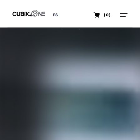
ES
(0)