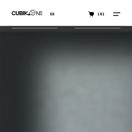
ES
(0)