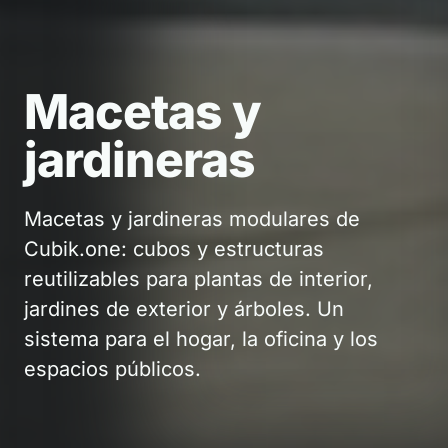
Macetas y
Macetas y
Macetas y
jardineras
jardineras
jardineras
Macetas y jardineras modulares de
Macetas y jardineras modulares de
Macetas y jardineras modulares de
Cubik.one: cubos y estructuras
Cubik.one: cubos y estructuras
Cubik.one: cubos y estructuras
reutilizables para plantas de interior,
reutilizables para plantas de interior,
reutilizables para plantas de interior,
jardines de exterior y árboles. Un
jardines de exterior y árboles. Un
jardines de exterior y árboles. Un
sistema para el hogar, la oficina y los
sistema para el hogar, la oficina y los
sistema para el hogar, la oficina y los
espacios públicos.
espacios públicos.
espacios públicos.