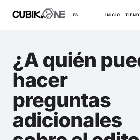
ES
INICIO
TIEN
¿A quién pu
hacer
preguntas
adicionales
sobre el edit